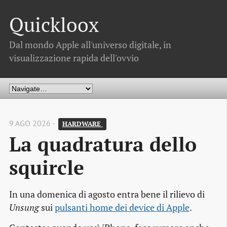
Quickloox
Dal mondo Apple all'universo digitale, in
visualizzazione rapida dell'ovvio
9 AGO 2026 -
HARDWARE 
La quadratura dello 
squircle
In una domenica di agosto entra bene il rilievo di
Unsung
sui
pulsanti home dei device di Apple
.