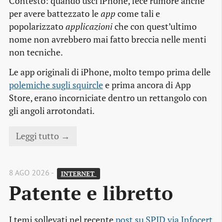
Contesto: quando uscì iPhone, fece rumore anche
per avere battezzato le
app
come tali e
popolarizzato
applicazioni
che con quest’ultimo
nome non avrebbero mai fatto breccia nelle menti
non tecniche.
Le app originali di iPhone, molto tempo prima delle
polemiche sugli squircle
e prima ancora di App
Store, erano incorniciate dentro un rettangolo con
gli angoli arrotondati.
Leggi tutto →
8 AGO 2026 -
INTERNET 
Patente e libretto
I temi sollevati nel recente
post su SPID via Infocert